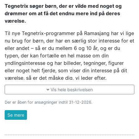
danser.
Tegnetrix søger børn, der er vilde med noget og
drømmer om at få det endnu mere ind på deres
Hvor gammel må man være for at deltage i MGP?
værelse.
Du kan være med i MGP 2027, hvis du er fra 8 år og til
og med 15 år, når MGP-showet vises på DR.
Til nye Tegnetrix-programmer på Ramasjang har vi lige
nu brug for børn, der har en særlig stor interesse for et
DR ansattes børn kan som udgangspunkt ikke deltage
eller andet – så er du mellem 6 og 10 år, og er du
i MGP jf. DR’s etiske retningslinjer for DR-ansatte som
typen, der kan fortælle en hel masse om din
medvirkende.
yndlingsinteresse og har billeder, tegninger, figurer
Sangens tilblivelse samt rettighederne til min sang?
eller noget helt fjerde, som viser din interesse på dit
Du skal selv have komponeret og skrevet sangen, der
værelse, så er det måske dig, vi leder efter.
skal synges på dansk. At man selv har skrevet sin sang
Tegnetrix rykker ud og give børneværelser et ekstra
Vis hele beskrivelsen
betyder, at hjælp af underordnet karakter, som fx.
pift ved at fuldføre værelsets tema med en stor
hjælp til musik software eller mindre arrangements
tegning direkte på væggen. På den måde bliver dit
Der er åben for ansøgninger indtil 31-12-2026.
inputs kan være tilladt. Den person, som du har fået
værelse endnu mere sejt og helt unikt.
hjælp af, må for eksempel godt være din musiklærer,
Se mere
men ikke en person, der har bygget professionel
Hvad så nu?
karriere på at skrive, udgive eller producere sange.
Hvis du synes, det lyder spændende, så send to
Enhver tvivl om lovligheden af hjælpens karakter skal
videoer til os ved at trykke på ”
Start din ansøgning
”-